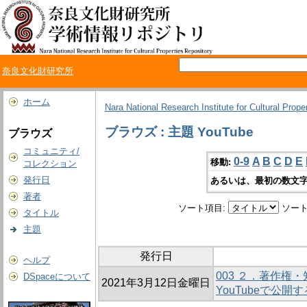
奈良文化財研究所
ホーム
Nara National Research Institute for Cultural Prope
ブラウズ : 主題 YouTube
ブラウズ
コミュニティ/
0-9
A
B
C
D
E
移動:
コレクション
発行日
あるいは、最初の数文字
著者
ソート項目:
ソート
タイトル
主題
発行日
ヘルプ
003 ２．著作権
DSpaceについて
2021年3月12日金曜日
YouTubeで公開