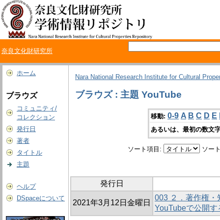
奈良文化財研究所
ホーム
Nara National Research Institute for Cultural Prope
ブラウズ : 主題 YouTube
ブラウズ
コミュニティ/
0-9
A
B
C
D
E
移動:
コレクション
発行日
あるいは、最初の数文字
著者
ソート項目:
ソート
タイトル
主題
発行日
ヘルプ
003 ２．著作権
DSpaceについて
2021年3月12日金曜日
YouTubeで公開