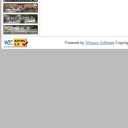
Powered by
DSpace Software
Copyrig