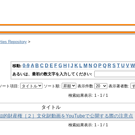
rties Repository
>
0-9
A
B
C
D
E
F
G
H
I
J
K
L
M
N
O
P
Q
R
S
T
U
V
W
移動:
あるいは、最初の数文字を入力してください:
ソート項目:
ソート順:
表示件数
表示著者数:
検索結果表示: 1 - 1 / 1
タイトル
・知的財産権［２］文化財動画をYouTubeで公開する際の注意点
検索結果表示: 1 - 1 / 1