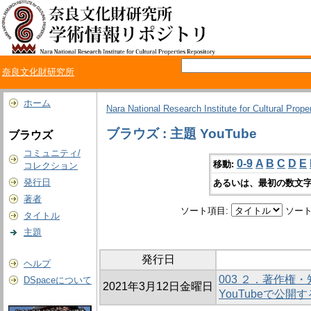
奈良文化財研究所
ホーム
Nara National Research Institute for Cultural Prope
ブラウズ : 主題 YouTube
ブラウズ
コミュニティ/
0-9
A
B
C
D
E
移動:
コレクション
発行日
あるいは、最初の数文字
著者
ソート項目:
ソート
タイトル
主題
発行日
ヘルプ
003 ２．著作権
DSpaceについて
2021年3月12日金曜日
YouTubeで公開