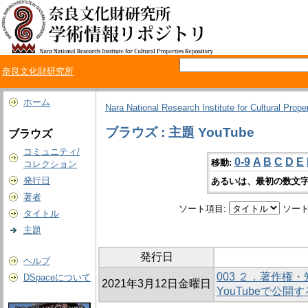
奈良文化財研究所
ホーム
Nara National Research Institute for Cultural Prope
ブラウズ : 主題 YouTube
ブラウズ
コミュニティ/
0-9
A
B
C
D
E
移動:
コレクション
発行日
あるいは、最初の数文字
著者
ソート項目:
ソート
タイトル
主題
発行日
ヘルプ
003 ２．著作権
DSpaceについて
2021年3月12日金曜日
YouTubeで公開