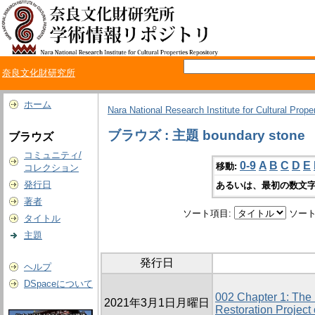
奈良文化財研究所
ホーム
Nara National Research Institute for Cultural Prope
ブラウズ : 主題 boundary stone
ブラウズ
コミュニティ/
0-9
A
B
C
D
E
移動:
コレクション
発行日
あるいは、最初の数文字
著者
ソート項目:
ソート
タイトル
主題
発行日
ヘルプ
DSpaceについて
002 Chapter 1: The 
2021年3月1日月曜日
Restoration Project 