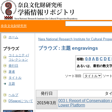
奈良文化財研究所
ホーム
Nara National Research Institute for Cultural Prope
ブラウズ : 主題 engravings
ブラウズ
コミュニティ/
0-9
A
B
C
D
E
移動:
コレクション
発行日
あるいは、最初の数文字
著者
ソート項目:
ソート
タイトル
主題
発行日
タ
ヘルプ
003 I. Report of Conservation
DSpaceについて
2015年3月
Lower Platform