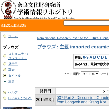
奈良文化財研究所
ホーム
Nara National Research Institute for Cultural Prope
ブラウズ : 主題 imported ceramic
ブラウズ
コミュニティ/
0-9
A
B
C
D
E
移動:
コレクション
発行日
あるいは、最初の数文字
著者
ソート項目:
ソート
タイトル
主題
発行日
タ
ヘルプ
007 Part 3. Discussion Chapt
DSpaceについて
2015年3月
from Longvek and Krang Kor