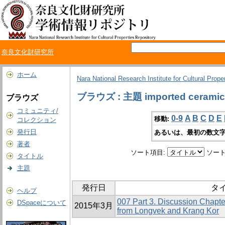
奈良文化財研究所
ホーム
Nara National Research Institute for Cultural Prope
ブラウズ : 主題 imported ceramic
ブラウズ
コミュニティ/
0-9
A
B
C
D
E
移動:
コレクション
発行日
あるいは、最初の数文字
著者
ソート項目:
ソート
タイトル
主題
発行日
タ
ヘルプ
007 Part 3. Discussion Chapt
DSpaceについて
2015年3月
from Longvek and Krang Kor