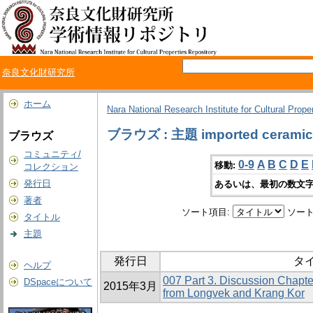
奈良文化財研究所
ホーム
Nara National Research Institute for Cultural Prope
ブラウズ : 主題 imported ceramic
ブラウズ
コミュニティ/
0-9
A
B
C
D
E
移動:
コレクション
発行日
あるいは、最初の数文字
著者
ソート項目:
ソート
タイトル
主題
発行日
タ
ヘルプ
007 Part 3. Discussion Chapt
DSpaceについて
2015年3月
from Longvek and Krang Kor