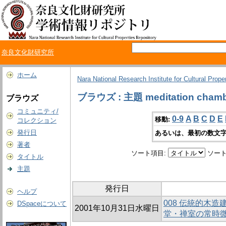
奈良文化財研究所
ホーム
Nara National Research Institute for Cultural Prope
ブラウズ : 主題 meditation cham
ブラウズ
コミュニティ/
0-9
A
B
C
D
E
移動:
コレクション
発行日
あるいは、最初の数文字
著者
ソート項目:
ソート
タイトル
主題
発行日
ヘルプ
008 伝統的木
DSpaceについて
2001年10月31日水曜日
堂・禅室の常時微