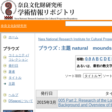
奈良文化財研究所
ホーム
Nara National Research Institute for Cultural Prope
ブラウズ : 主題 natural mounds
ブラウズ
コミュニティ/
0-9
A
B
C
D
E
移動:
コレクション
発行日
あるいは、最初の数文字
著者
ソート項目:
ソート
タイトル
主題
発行日
タ
ヘルプ
005 Part 2. Research of the 
DSpaceについて
2015年3月
Background and Overview of 