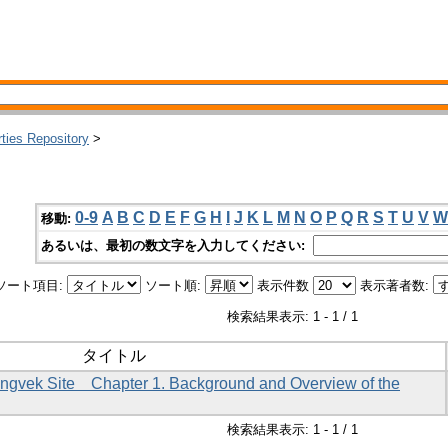
rties Repository
>
0-9
A
B
C
D
E
F
G
H
I
J
K
L
M
N
O
P
Q
R
S
T
U
V
W
移動:
あるいは、最初の数文字を入力してください:
ソート項目:
ソート順:
表示件数
表示著者数:
検索結果表示: 1 - 1 / 1
タイトル
Longvek Site Chapter 1. Background and Overview of the
検索結果表示: 1 - 1 / 1