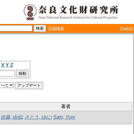
詳細検索
English
X
Y
Z
著者
佐藤, 由似
;
さとう, ゆに
;
Sato, Yuni