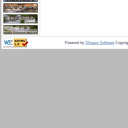
Powered by
DSpace Software
Copyrig