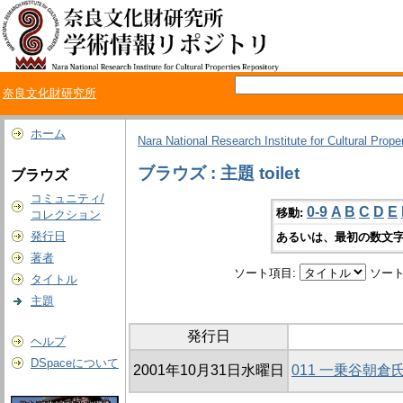
奈良文化財研究所
ホーム
Nara National Research Institute for Cultural Prope
ブラウズ : 主題 toilet
ブラウズ
コミュニティ/
0-9
A
B
C
D
E
移動:
コレクション
発行日
あるいは、最初の数文字
著者
ソート項目:
ソート
タイトル
主題
発行日
ヘルプ
DSpaceについて
2001年10月31日水曜日
011 一乗谷朝