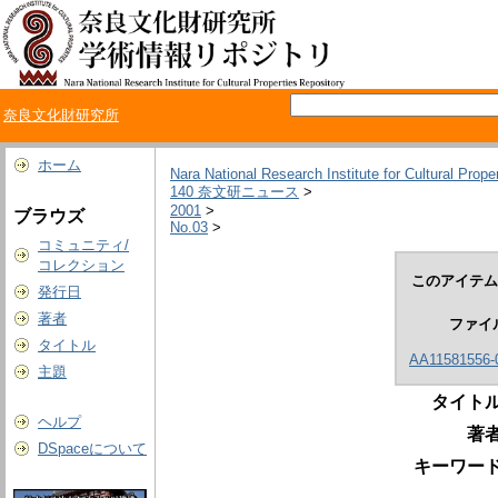
奈良文化財研究所
ホーム
Nara National Research Institute for Cultural Prope
140 奈文研ニュース
>
2001
>
ブラウズ
No.03
>
コミュニティ/
コレクション
このアイテム
発行日
著者
ファイ
タイトル
AA11581556-0
主題
タイトル
ヘルプ
著者
DSpaceについて
キーワード