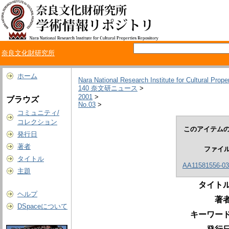
奈良文化財研究所
ホーム
Nara National Research Institute for Cultural Prope
140 奈文研ニュース
>
2001
>
ブラウズ
No.03
>
コミュニティ/
コレクション
このアイテムの
発行日
著者
ファイ
タイトル
AA11581556-03-
主題
タイトル
ヘルプ
著者
DSpaceについて
キーワード