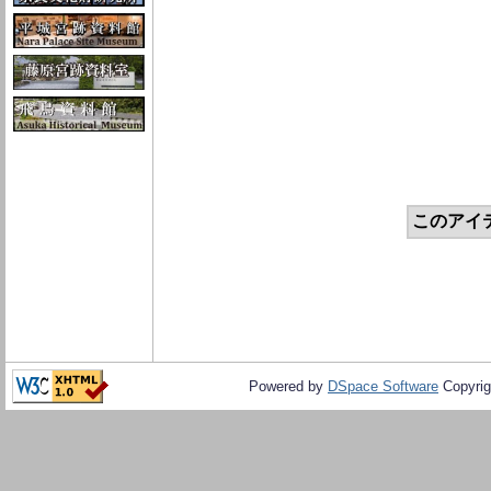
このアイ
Powered by
DSpace Software
Copyrig