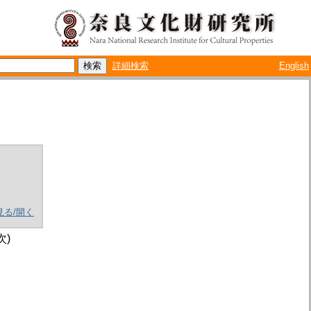
詳細検索
English
見る/開く
次)