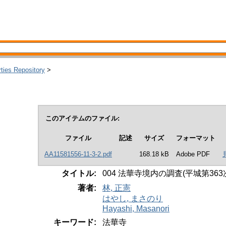
rties Repository
>
このアイテムのファイル:
ファイル
記述
サイズ
フォーマット
AA11581556-11-3-2.pdf
168.18 kB
Adobe PDF
タイトル:
004 法華寺境内の調査(平城第363
著者:
林, 正憲
はやし, まさのり
Hayashi, Masanori
キーワード:
法華寺