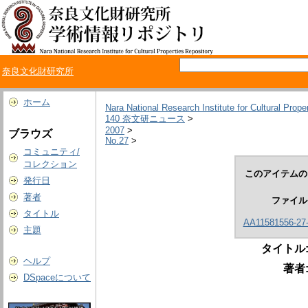
奈良文化財研究所
ホーム
Nara National Research Institute for Cultural Prope
140 奈文研ニュース
>
2007
>
ブラウズ
No.27
>
コミュニティ/
コレクション
このアイテムの
発行日
著者
ファイル
タイトル
AA11581556-27-
主題
タイトル
ヘルプ
著者
DSpaceについて