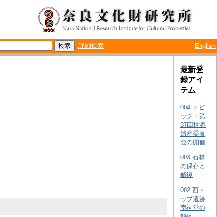
詳細検索
English
最新登
録アイ
テム
004 トピ
ック：第
37回世界
遺産委員
会の開催
003 石材
の保存と
修復
002 西ト
ップ遺跡
南祠堂の
解体