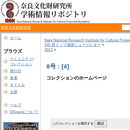
奈良文化財研究所
ホーム
Nara National Research Institute for Cultural Prope
145 西トップ遺跡ニューズレター
>
2013
>
ブラウズ
コミュニティ/
コレクション
8号 : [4]
発行日
コレクションのホームページ
著者
タイトル
主題
ヘルプ
DSpaceについて
このコレクションを購読する