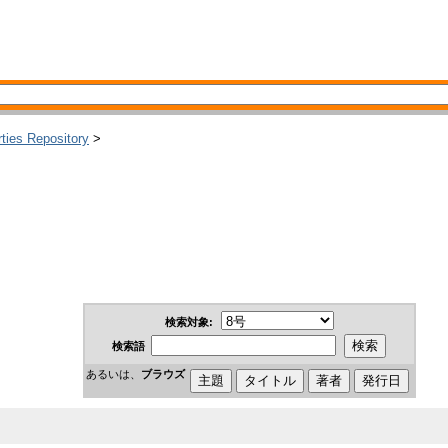
rties Repository
>
検索対象:
検索語
あるいは、
ブラウズ