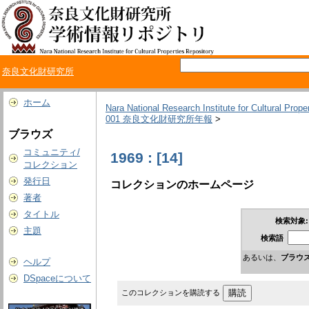
奈良文化財研究所
ホーム
Nara National Research Institute for Cultural Prope
001 奈良文化財研究所年報
>
ブラウズ
コミュニティ/
1969 : [14]
コレクション
発行日
コレクションのホームページ
著者
タイトル
検索対象:
主題
検索語
あるいは、
ブラウ
ヘルプ
DSpaceについて
このコレクションを購読する