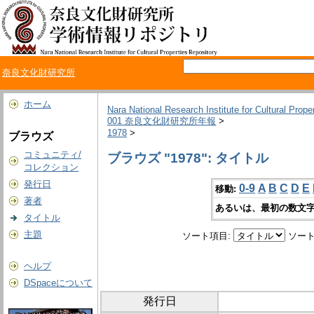
奈良文化財研究所
ホーム
Nara National Research Institute for Cultural Prope
001 奈良文化財研究所年報
>
1978
>
ブラウズ
コミュニティ/
ブラウズ "1978": タイトル
コレクション
発行日
0-9
A
B
C
D
E
移動:
著者
あるいは、最初の数文字
タイトル
主題
ソート項目:
ソート
ヘルプ
DSpaceについて
発行日