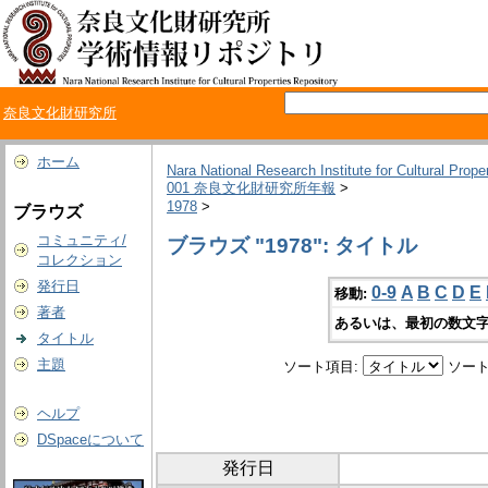
奈良文化財研究所
ホーム
Nara National Research Institute for Cultural Prope
001 奈良文化財研究所年報
>
1978
>
ブラウズ
コミュニティ/
ブラウズ "1978": タイトル
コレクション
発行日
0-9
A
B
C
D
E
移動:
著者
あるいは、最初の数文字
タイトル
主題
ソート項目:
ソート
ヘルプ
DSpaceについて
発行日