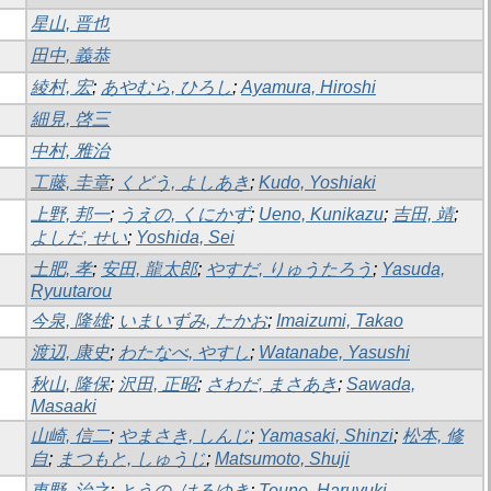
星山, 晋也
田中, 義恭
綾村, 宏
;
あやむら, ひろし
;
Ayamura, Hiroshi
細見, 啓三
中村, 雅治
工藤, 圭章
;
くどう, よしあき
;
Kudo, Yoshiaki
上野, 邦一
;
うえの, くにかず
;
Ueno, Kunikazu
;
吉田, 靖
;
よしだ, せい
;
Yoshida, Sei
土肥, 孝
;
安田, 龍太郎
;
やすだ, りゅうたろう
;
Yasuda,
Ryuutarou
今泉, 隆雄
;
いまいずみ, たかお
;
Imaizumi, Takao
渡辺, 康史
;
わたなべ, やすし
;
Watanabe, Yasushi
秋山, 隆保
;
沢田, 正昭
;
さわだ, まさあき
;
Sawada,
Masaaki
山崎, 信二
;
やまさき, しんじ
;
Yamasaki, Shinzi
;
松本, 修
自
;
まつもと, しゅうじ
;
Matsumoto, Shuji
東野, 治之
;
とうの, はるゆき
;
Touno, Haruyuki