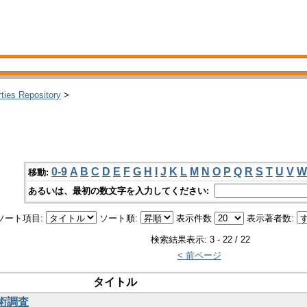
rties Repository
>
0-9
A
B
C
D
E
F
G
H
I
J
K
L
M
N
O
P
Q
R
S
T
U
V
W
移動:
あるいは、最初の数文字を入力してください:
ソート項目:
ソート順:
表示件数
表示著者数:
検索結果表示: 3 - 22 / 22
< 前ページ
タイトル
美術調査