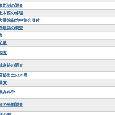
仏像彫刻の調査
出土木棺の修理
「大乗院御坊中集会引付」
社寺建築の調査
査
変遷
調査
平城京跡の調査
び宮跡出土の木簡
(8)
の保存科学
宮跡の発掘調査
墓誌の調