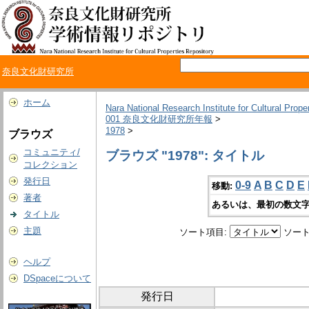
奈良文化財研究所
ホーム
Nara National Research Institute for Cultural Prope
001 奈良文化財研究所年報
>
1978
>
ブラウズ
コミュニティ/
ブラウズ "1978": タイトル
コレクション
発行日
0-9
A
B
C
D
E
移動:
著者
あるいは、最初の数文字
タイトル
主題
ソート項目:
ソート
ヘルプ
DSpaceについて
発行日