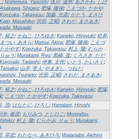
し
;
Nishimura, Yasushi
;
浅川, 滋男
;
あさかわ, しげ
Asakawa, Shigeo
;
肥塚, 隆保
;
こえづか, たかや
Koezuka, Takayasu
;
加藤, 允彦
;
かとう, まさひ
Kato, Masahiko
;
沢田, 正昭
;
さわだ, まさあき
;
wada, Masaaki
, 裕之
;
かねこ, ひろゆき
;
Kaneko, Hiroyuki
;
松井,
まつい, あきら
;
Matsui, Akira
;
肥塚, 隆保
;
こえづ
, たかやす
;
Koezuka, Takayasu
;
村上, 隆
;
むらか
 りゅう
;
Murakami, Ryu
;
黒崎, 直
;
くろさき, ただ
Kurosaki, Tadashi
;
伊東, 太作
;
いとう, たいさく
;
, Taisaku
;
山岸, 常人
;
やまぎし, つねと
;
agishi, Tsuneto
;
沢田, 正昭
;
さわだ, まさあき
;
wada, Masaaki
, 裕之
;
かねこ, ひろゆき
;
Kaneko, Hiroyuki
;
肥塚,
保
;
こえづか, たかやす
;
Koezuka, Takayasu
, 浩
;
はなたに, ひろし
;
Hanatani, Hiroshi
利光, 俊彦
;
もりみつ, としひこ
;
Morimitsu,
hihiko
;
村上, 隆
;
むらかみ, りゅう
;
Murakami,
u
, 晃宏
;
わたなべ, あきひろ
;
Watanabe, Akihiro