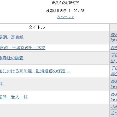
奈良文化財研究所
検索結果表示: 1 - 20 / 28
次ページ >
タイトル
奈
、要綱、裏表紙
for
度平城宮跡・平城京跡出土木簡
舘野
玉田
永寧寺址の調査
山,
千田
中国における高句麗・勘海遺跡の保護 －
壽
奈
覧
for
奈
等招聘・受入一覧
for
小野
ま