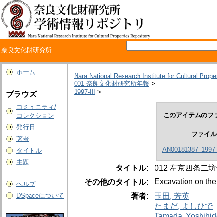
奈良文化財研究所
ホーム
Nara National Research Institute for Cultural Prope
001 奈良文化財研究所年報
>
1997-III
>
ブラウズ
コミュニティ/
このアイテムのファ
コレクション
発行日
ファイル
著者
AN00181387_1997
タイトル
主題
タイトル:
012 左京四条二
Excavation on the 
その他のタイトル:
ヘルプ
著者:
玉田, 芳英
DSpaceについて
たまだ, よしひで
Tamada, Yoshihid