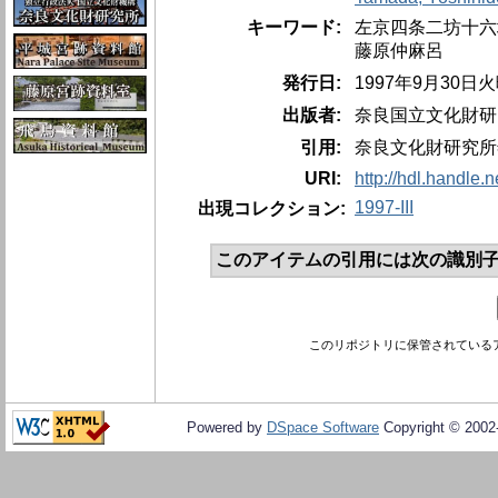
キーワード:
左京四条二坊十六
藤原仲麻呂
発行日:
1997年9月30日
出版者:
奈良国立文化財研
引用:
奈良文化財研究所年報、
URI:
http://hdl.handle.
1997-III
出現コレクション:
このアイテムの引用には次の識別子
このリポジトリに保管されている
Powered by
DSpace Software
Copyright © 200