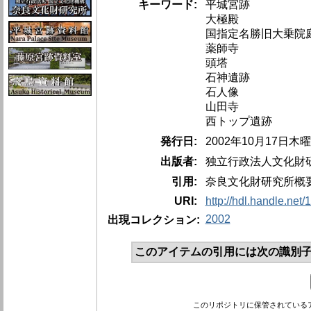
キーワード:
平城宮跡
大極殿
国指定名勝旧大乗院
薬師寺
頭塔
石神遺跡
石人像
山田寺
西トップ遺跡
発行日:
2002年10月17日木
出版者:
独立行政法人文化財
引用:
奈良文化財研究所概要,20
URI:
http://hdl.handle.net
2002
出現コレクション:
このアイテムの引用には次の識別子
このリポジトリに保管されている