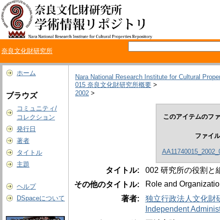
奈良文化財研究所
ホーム
Nara National Research Institute for Cultural Prope
015 奈良文化財研究所概要
>
2002
>
ブラウズ
コミュニティ/
このアイテムのファ
コレクション
発行日
ファイ
著者
AA11740015_2002_0
タイトル
主題
タイトル:
002 研究所の役割と
Role and Organization 
その他のタイトル:
ヘルプ
著者:
独立行政法人文化財
DSpaceについて
Independent Administr