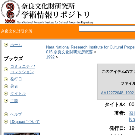
奈良文化財研究所
ホーム
Nara National Research Institute for Cultural Prope
015 奈良文化財研究所概要
>
1992
>
ブラウズ
コミュニティ/
このアイテムのファ
コレクション
発行日
ファイ
著者
AA12272648_1992_
タイトル
主題
タイトル:
0
著者:
奈
ヘルプ
Na
DSpaceについて
発行日:
1