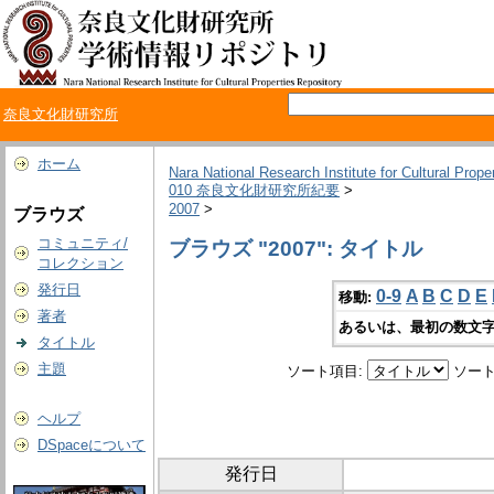
奈良文化財研究所
ホーム
Nara National Research Institute for Cultural Prope
010 奈良文化財研究所紀要
>
2007
>
ブラウズ
コミュニティ/
ブラウズ "2007": タイトル
コレクション
発行日
0-9
A
B
C
D
E
移動:
著者
あるいは、最初の数文字
タイトル
主題
ソート項目:
ソート
ヘルプ
DSpaceについて
発行日