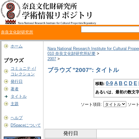
奈良文化財研究所
ホーム
Nara National Research Institute for Cultural Prope
010 奈良文化財研究所紀要
>
2007
>
ブラウズ
コミュニティ/
ブラウズ "2007": タイトル
コレクション
発行日
0-9
A
B
C
D
E
移動:
著者
あるいは、最初の数文字
タイトル
主題
ソート項目:
ソート
ヘルプ
DSpaceについて
発行日