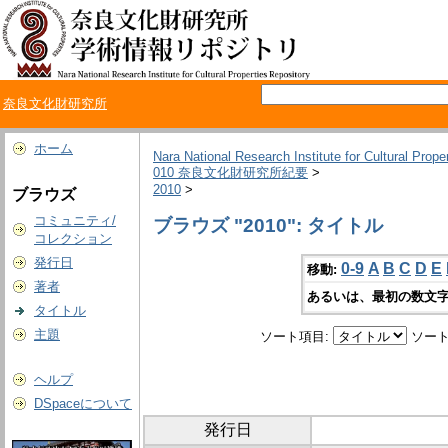
奈良文化財研究所
ホーム
Nara National Research Institute for Cultural Prope
010 奈良文化財研究所紀要
>
2010
>
ブラウズ
コミュニティ/
ブラウズ "2010": タイトル
コレクション
発行日
0-9
A
B
C
D
E
移動:
著者
あるいは、最初の数文字
タイトル
主題
ソート項目:
ソート
ヘルプ
DSpaceについて
発行日