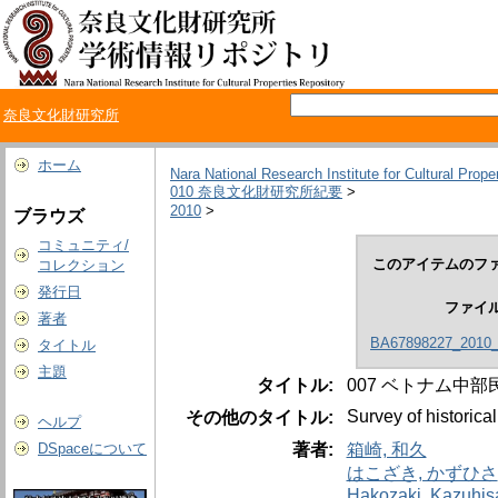
奈良文化財研究所
ホーム
Nara National Research Institute for Cultural Prope
010 奈良文化財研究所紀要
>
2010
>
ブラウズ
コミュニティ/
このアイテムのファ
コレクション
発行日
ファイ
著者
BA67898227_2010_
タイトル
主題
タイトル:
007 ベトナム中
Survey of historica
その他のタイトル:
ヘルプ
著者:
箱崎, 和久
DSpaceについて
はこざき, かずひさ
Hakozaki, Kazuhis