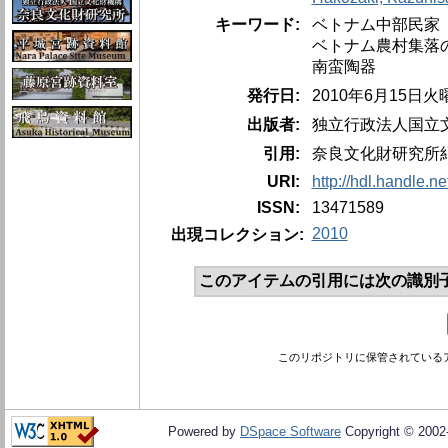
キーワード:
ベトナム中部民家
ベトナム農村集落
南蛮陶器
発行日:
2010年6月15日火
出版者:
独立行政法人国立
引用:
奈良文化財研究所紀要、
URI:
http://hdl.handle.n
ISSN:
13471589
2010
出現コレクション:
このアイテムの引用には次の識別
このリポジトリに保管されている
Powered by
DSpace Software
Copyright © 200