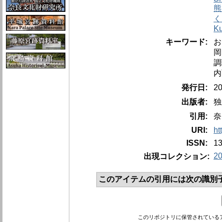
熊
く
Ku
キーワード:
お
岡
調
内
発行日:
2
出版者:
独
引用:
奈
URI:
ht
ISSN:
1
2
出現コレクション:
このアイテムの引用には次の識別
このリポジトリに保管されている