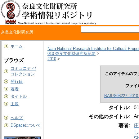
奈良文化財研究所
ホーム
Nara National Research Institute for Cultural Prope
010 奈良文化財研究所紀要
>
2010
>
ブラウズ
コミュニティ/
このアイテムのフ
コレクション
発行日
ファイ
著者
BA67898227_2010_
タイトル
主題
タイトル:
0
An
その他のタイトル:
ヘルプ
著者:
庄
DSpaceについて
し
Sh