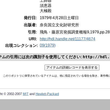
土師器
須恵器
大極殿
発行日:
1979年4月28日土曜日
出版者:
奈良国立文化財研究所
引用:
飛鳥・藤原宮発掘調査概報9,1979,pp.28-
URI:
http://hdl.handle.net/11177/4674
09(1979)
出現コレクション:
http://hdl.
テムの引用には次の識別子を使用してください:
このリポジトリに保管されているアイテムは、他に指定されている場合を除き、著作権
ht © 2002-2007
MIT
and
Hewlett-Packard