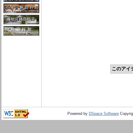
このアイ
Powered by
DSpace Software
Copyrig