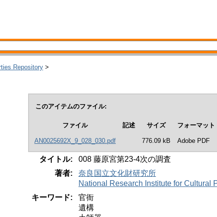
rties Repository
>
このアイテムのファイル:
ファイル
記述
サイズ
フォーマット
AN0025692X_9_028_030.pdf
776.09 kB
Adobe PDF
タイトル:
008 藤原宮第23-4次の調査
著者:
奈良国立文化財研究所
National Research Institute for Cultura
キーワード:
官衙
遺構