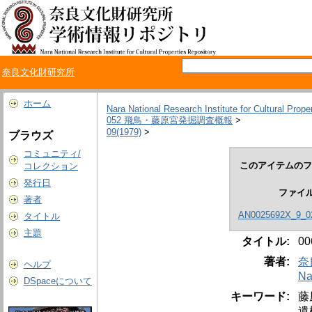
奈良文化財研究所
ホーム
Nara National Research Institute for Cultural Prope
052 飛鳥・藤原宮発掘調査概報
>
09(1979)
>
ブラウズ
コミュニティ/
このアイテムのフ
コレクション
発行日
ファイ
著者
AN0025692X_9_02
タイトル
主題
タイトル:
0
著者:
奈
ヘルプ
Na
DSpaceについて
キーワード:
藤
遺