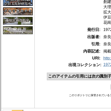
創
大
拡
伊
花
発行日:
19
出版者:
奈
引用:
奈良
内容記述:
掲
URI:
http
197
出現コレクション:
このアイテムの引用には次の識別子
このリポジトリに保管されている