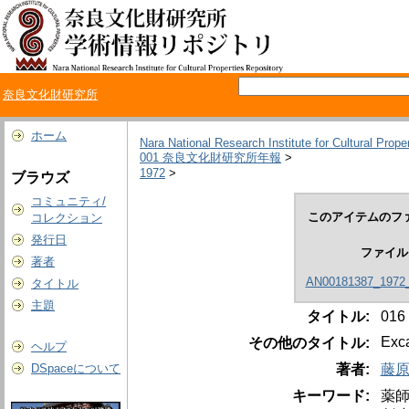
奈良文化財研究所
ホーム
Nara National Research Institute for Cultural Prope
001 奈良文化財研究所年報
>
1972
>
ブラウズ
コミュニティ/
このアイテムのファ
コレクション
発行日
ファイル
著者
AN00181387_1972_
タイトル
主題
タイトル:
01
Exca
その他のタイトル:
ヘルプ
著者:
藤原
DSpaceについて
キーワード:
薬