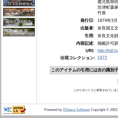
鹿児島県
坊津町森
竹座
発行日:
1974年3
出版者:
奈良国立
引用:
奈良文化財研
内容記述:
掲載許可
URI:
http://hdl.
1973
出現コレクション:
このアイテムの引用には次の識別子
このリポジトリに保管されている
Powered by
DSpace Software
Copyright © 200