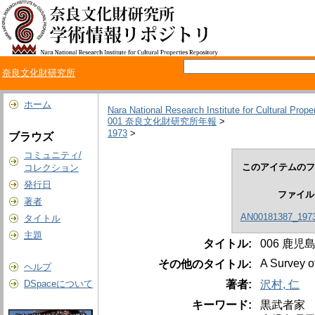
奈良文化財研究所
ホーム
Nara National Research Institute for Cultural Prope
001 奈良文化財研究所年報
>
1973
>
ブラウズ
コミュニティ/
このアイテムのフ
コレクション
発行日
ファイル
著者
AN00181387_1973
タイトル
主題
タイトル:
006 鹿
A Survey o
その他のタイトル:
ヘルプ
著者:
沢村, 仁
DSpaceについて
キーワード:
黒武者家