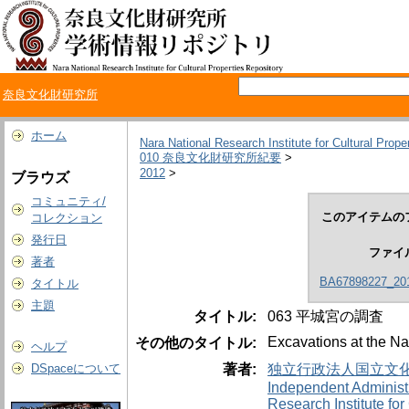
奈良文化財研究所
ホーム
Nara National Research Institute for Cultural Prope
010 奈良文化財研究所紀要
>
2012
>
ブラウズ
コミュニティ/
このアイテムの
コレクション
発行日
ファイ
著者
BA67898227_201
タイトル
主題
タイトル:
063 平城宮の調査
Excavations at the Na
その他のタイトル:
ヘルプ
著者:
独立行政法人国立文
DSpaceについて
Independent Administra
Research Institute for