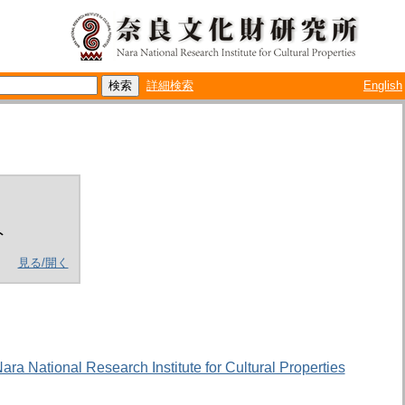
詳細検索
English
ト
見る/開く
Nara National Research Institute for Cultural Properties