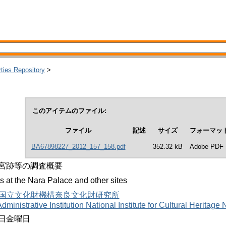
rties Repository
>
このアイテムのファイル:
ファイル
記述
サイズ
フォーマッ
BA67898227_2012_157_158.pdf
352.32 kB
Adobe PDF
城宮跡等の調査概要
 at the Nara Palace and other sites
国立文化財機構奈良文化財研究所
ministrative Institution National Institute for Cultural Heritage 
9日金曜日