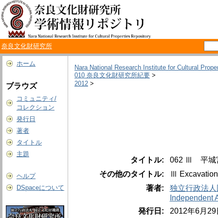
奈良文化財研究所
ホーム
Nara National Research Institute for Cultural Prope
010 奈良文化財研究所紀要
>
2012
>
ブラウズ
コミュニティ/
コレクション
発行日
著者
タイトル
主題
タイトル:
062 Ⅲ 平
その他のタイトル:
Ⅲ Excavations
ヘルプ
著者:
独立行政法人
DSpaceについて
Independent Ad
発行日:
2012年6月2