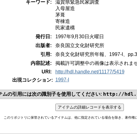
キーワード:
滋賀県緊急民家調査
入母屋造
茅葺
寄棟造
民家遺構
発行日:
1997年9月30日火曜日
出版者:
奈良国立文化財研究所
引用:
奈良文化財研究所年報、1997-I、pp.30
内容記述:
掲載許可調整中の画像は表示されま
URI:
http://hdl.handle.net/11177/5419
1997-I
出現コレクション:
http://hdl.
テムの引用には次の識別子を使用してください:
このリポジトリに保管されているアイテムは、他に指定されている場合を除き、著作権