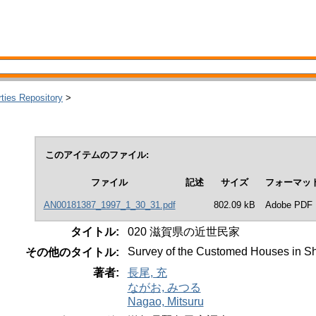
rties Repository
>
このアイテムのファイル:
ファイル
記述
サイズ
フォーマッ
AN00181387_1997_1_30_31.pdf
802.09 kB
Adobe PDF
タイトル:
020 滋賀県の近世民家
Survey of the Customed Houses in Sh
その他のタイトル:
著者:
長尾, 充
ながお, みつる
Nagao, Mitsuru