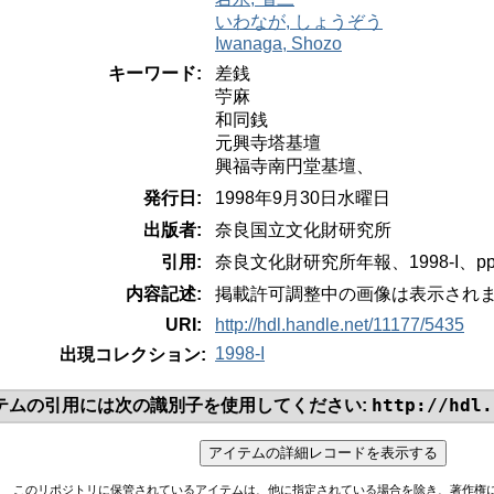
いわなが, しょうぞう
Iwanaga, Shozo
キーワード:
差銭
苧麻
和同銭
元興寺塔基壇
興福寺南円堂基壇、
発行日:
1998年9月30日水曜日
出版者:
奈良国立文化財研究所
引用:
奈良文化財研究所年報、1998-I、pp.1
内容記述:
掲載許可調整中の画像は表示され
URI:
http://hdl.handle.net/11177/5435
1998-I
出現コレクション:
http://hdl.
テムの引用には次の識別子を使用してください:
このリポジトリに保管されているアイテムは、他に指定されている場合を除き、著作権