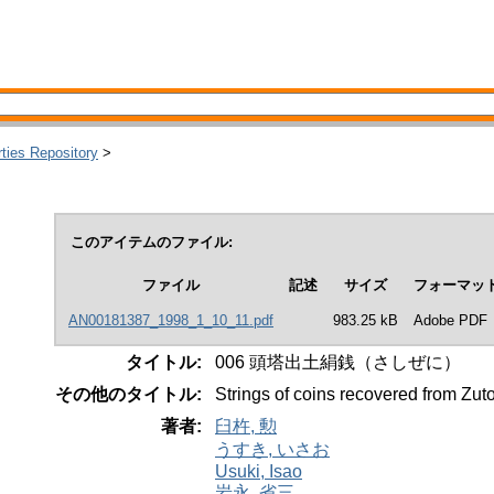
rties Repository
>
このアイテムのファイル:
ファイル
記述
サイズ
フォーマッ
AN00181387_1998_1_10_11.pdf
983.25 kB
Adobe PDF
タイトル:
006 頭塔出土絹銭（さしぜに）
その他のタイトル:
Strings of coins recovered from Zu
著者:
臼杵, 勲
うすき, いさお
Usuki, Isao
岩永, 省三