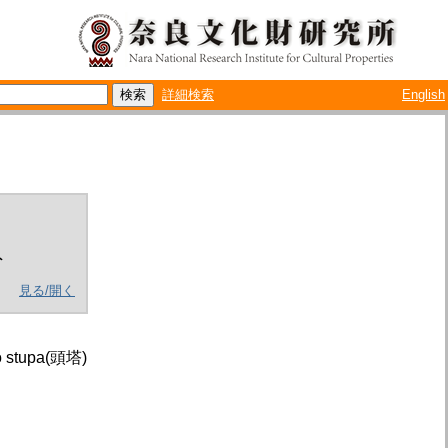
詳細検索
English
ト
見る/開く
to stupa(頭塔)