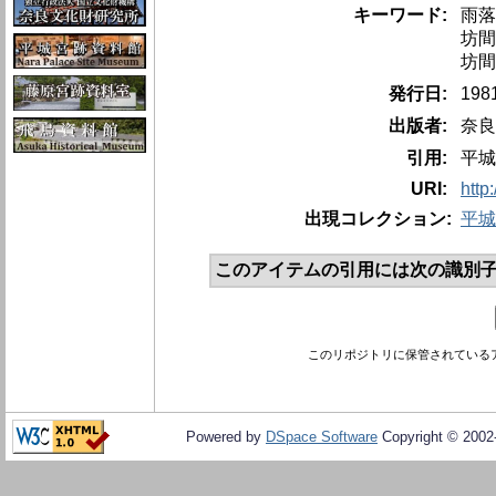
キーワード:
雨落
坊間
坊間
発行日:
19
出版者:
奈良
引用:
平城
URI:
http
出現コレクション:
平城
このアイテムの引用には次の識別子
このリポジトリに保管されている
Powered by
DSpace Software
Copyright © 200