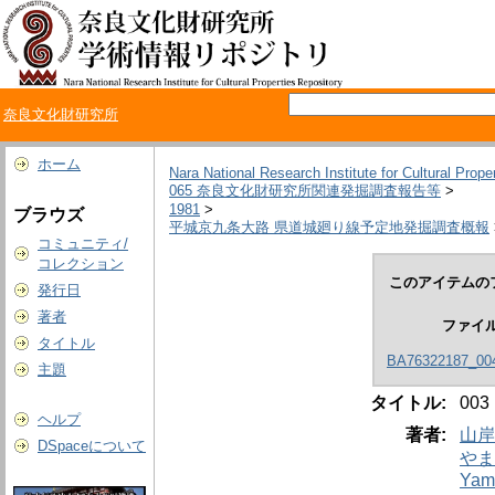
奈良文化財研究所
ホーム
Nara National Research Institute for Cultural Prope
065 奈良文化財研究所関連発掘調査報告等
>
1981
>
ブラウズ
平城京九条大路 県道城廻り線予定地発掘調査概報
コミュニティ/
コレクション
このアイテムの
発行日
著者
ファイ
タイトル
BA76322187_004
主題
タイトル:
003
ヘルプ
著者:
山岸
DSpaceについて
やま
Yama