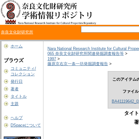
奈良文化財研究所
ホーム
Nara National Research Institute for Cultural Prope
065 奈良文化財研究所関連発掘調査報告等
>
1997
>
ブラウズ
藤原京右京一条一坊発掘調査報告
>
コミュニティ/
コレクション
このアイテムの
発行日
著者
ファイル
タイトル
BA41119642_0
主題
タイト
ヘルプ
著
DSpaceについて