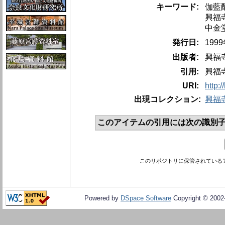
キーワード:
伽藍
興福
中金
発行日:
199
出版者:
興福
引用:
興福
URI:
http:
出現コレクション:
興福
このアイテムの引用には次の識別子
このリポジトリに保管されている
Powered by
DSpace Software
Copyright © 200