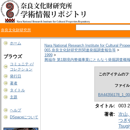
奈良文化財研究所
ホーム
Nara National Research Institute for Cultural Prope
065 奈良文化財研究所関連発掘調査報告等
>
1999
>
ブラウズ
興福寺 第1期境内整備事業にともなう発掘調査概
コミュニティ/
コレクション
このアイテムのフ
発行日
著者
ファイル
タイトル
BA44356178_1_00
主題
タイトル:
003
ヘルプ
著者:
次山,
DSpaceについて
つぎや
Tsugi