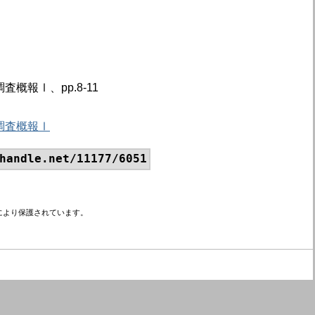
概報Ⅰ、pp.8-11
調査概報Ⅰ
handle.net/11177/6051
により保護されています。