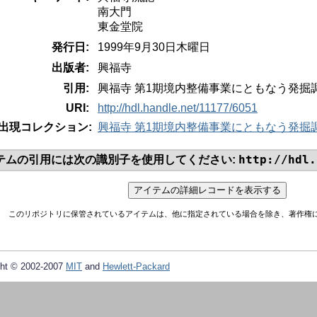
南大門
東金堂院
発行日:
1999年9月30日木曜日
出版者:
興福寺
引用:
興福寺 第1期境内整備事業にともなう発掘調査
URI:
http://hdl.handle.net/11177/6051
出現コレクション:
興福寺 第1期境内整備事業にともなう発掘
http://hdl.
テムの引用には次の識別子を使用してください:
このリポジトリに保管されているアイテムは、他に指定されている場合を除き、著作権
ht © 2002-2007
MIT
and
Hewlett-Packard