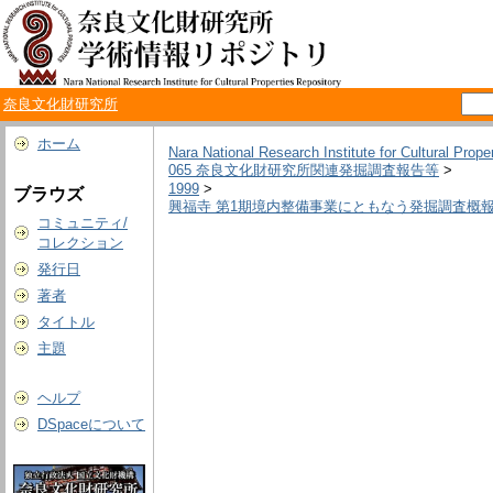
奈良文化財研究所
ホーム
Nara National Research Institute for Cultural Prope
065 奈良文化財研究所関連発掘調査報告等
>
1999
>
ブラウズ
興福寺 第1期境内整備事業にともなう発掘調査概
コミュニティ/
コレクション
発行日
著者
タイトル
主題
ヘルプ
DSpaceについて