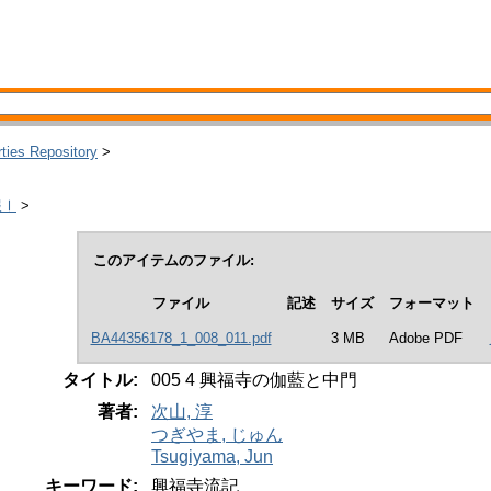
rties Repository
>
報Ⅰ
>
このアイテムのファイル:
ファイル
記述
サイズ
フォーマット
BA44356178_1_008_011.pdf
3 MB
Adobe PDF
タイトル:
005 4 興福寺の伽藍と中門
著者:
次山, 淳
つぎやま, じゅん
Tsugiyama, Jun
キーワード:
興福寺流記