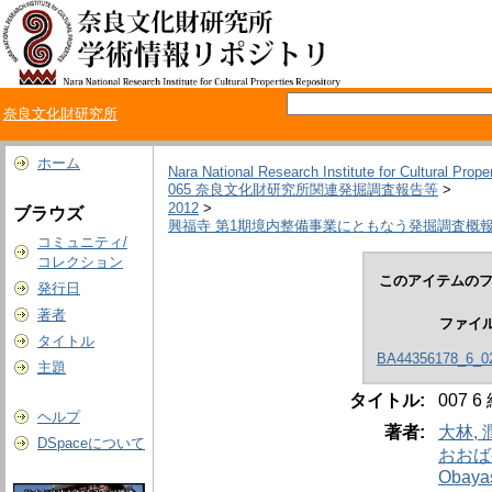
奈良文化財研究所
ホーム
Nara National Research Institute for Cultural Prope
065 奈良文化財研究所関連発掘調査報告等
>
2012
>
ブラウズ
興福寺 第1期境内整備事業にともなう発掘調査概
コミュニティ/
コレクション
このアイテムのフ
発行日
著者
ファイ
タイトル
BA44356178_6_02
主題
タイトル:
007 6
ヘルプ
著者:
大林, 
DSpaceについて
おおば
Obayas