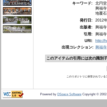
キーワード:
北円堂
興福寺
地覆石
発行日:
2012
出版者:
興福寺
引用:
興福寺
URI:
http:/
出現コレクション:
興福寺
このアイテムの引用には次の識別子
このリポジトリに保管されている
Powered by
DSpace Software
Copyright © 200