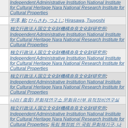
Independent Administrative Institution National Institute
for Cultural Heritage Nara National Research Institute for
Cultural Properties
平澤, 毅
;
ひらさわ, つよし
;
Hirasawa, Tsuyoshi
独立行政法人国立文化財機構奈良文化財研究所
;
Independent Administrative Institution National Institute
for Cultural Heritage Nara National Research Institute for
Cultural Properties
独立行政法人国立文化財機構奈良文化財研究所
;
Independent Administrative Institution National Institute
for Cultural Heritage Nara National Research Institute for
Cultural Properties
独立行政法人国立文化財機構奈良文化財研究所
;
Independent Administrative Institution National Institute
for Cultural Heritage Nara National Research Institute for
Cultural Properties
나라 ( 奈良) 문화재연구소 문화유산부 유적정비연구실
独立行政法人国立文化財機構奈良文化財研究所
;
Independent Administrative Institution National Institute
for Cultural Heritage Nara National Research Institute for
Cultural Properties
;
독립 행정법 인 국립 문화재기구, 나