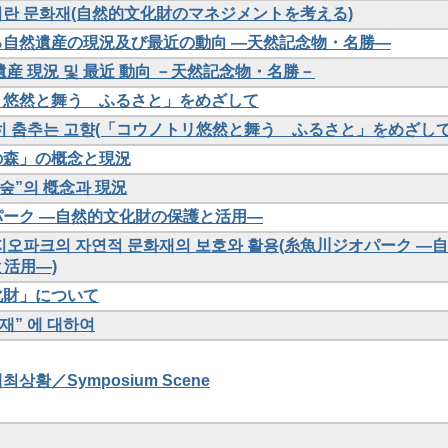
물이란 문화재(自然的文化財のマネジメントを考える)
ける自然遺産の現況及び最近の動向 ―天然記念物・名勝―
然遺産 現況 및 最近 動向 －天然記念物・名勝－
トリ悠然と舞う ふるさと」をめざして
유유히 춤추는 고향(「コウノトリ悠然と舞う ふるさと」をめざして
村の森」の概念と現況
을숲”의 槪念과 現況
オパーク ―自然的文化財の保護と活用―
 지오파크의 자연적 문화재의 보호와 활용(糸魚川ジオパーク ―
活用―)
文化財」について
화재” 에 대하여
최상황／Symposium Scene