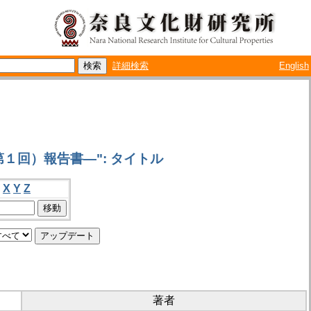
詳細検索
English
１回）報告書―": タイトル
X
Y
Z
著者