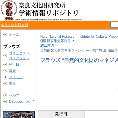
奈良文化財研究所
ホーム
Nara National Research Institute for Cultural Prope
090 研究集会報告書
>
2012年度
>
ブラウズ
自然的文化財のマネジメント ―平成23年度 遺
コミュニティ/
コレクション
ブラウズ "自然的文化財のマネジメ
発行日
著者
タイトル
主題
ヘルプ
DSpaceについて
発行日