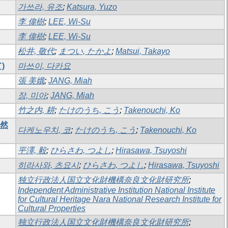
가쓰라, 유조
;
Katsura, Yuzo
李 偉樹
;
LEE, Wi-Su
李 偉樹
;
LEE, Wi-Su
松井, 敬代
;
まつい, たかよ
;
Matsui, Takayo
)
마쓰이, 다카요
張 美娥
;
JANG, Miah
장, 미아
;
JANG, Miah
竹之内, 耕
;
たけのうち, こう
;
Takenouchi, Ko
自然
다케노우치, 코
;
たけのうち, こう
;
Takenouchi, Ko
平澤, 毅
;
ひらさわ, つよし
;
Hirasawa, Tsuyoshi
히라사와, 츠요시
;
ひらさわ, つよし
;
Hirasawa, Tsuyoshi
独立行政法人国立文化財機構奈良文化財研究所
;
Independent Administrative Institution National Institute
for Cultural Heritage Nara National Research Institute for
Cultural Properties
独立行政法人国立文化財機構奈良文化財研究所
;