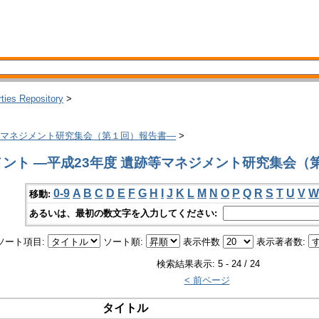
rties Repository
>
跡等マネジメント研究集会（第１回）報告書―
>
ント ―平成23年度 遺跡等マネジメント研究集会（第
0-9
A
B
C
D
E
F
G
H
I
J
K
L
M
N
O
P
Q
R
S
T
U
V
W
移動:
あるいは、最初の数文字を入力してください:
ソート項目:
ソート順:
表示件数
表示著者数:
検索結果表示: 5 - 24 / 24
< 前ページ
タイトル