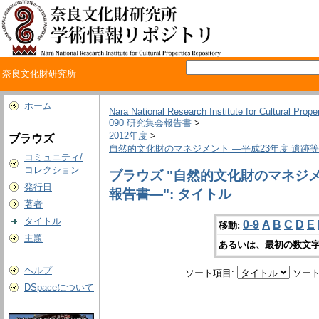
奈良文化財研究所
ホーム
Nara National Research Institute for Cultural Prope
090 研究集会報告書
>
2012年度
>
ブラウズ
自然的文化財のマネジメント ―平成23年度 遺
コミュニティ/
コレクション
ブラウズ "自然的文化財のマネジ
発行日
報告書―": タイトル
著者
タイトル
0-9
A
B
C
D
E
移動:
主題
あるいは、最初の数文字
ヘルプ
ソート項目:
ソート
DSpaceについて