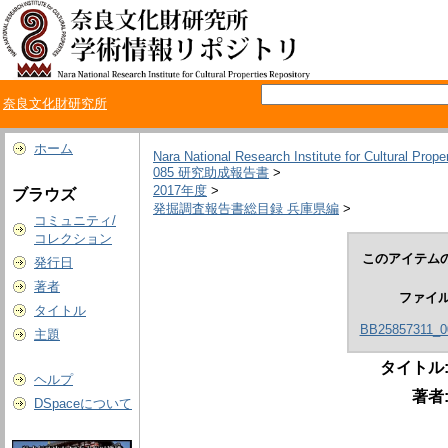
奈良文化財研究所
ホーム
Nara National Research Institute for Cultural Prope
085 研究助成報告書
>
2017年度
>
ブラウズ
発掘調査報告書総目録 兵庫県編
>
コミュニティ/
コレクション
このアイテムの
発行日
著者
ファイ
タイトル
BB25857311_0
主題
タイトル
ヘルプ
著者
DSpaceについて