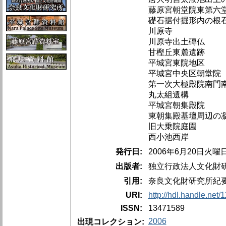
藤原宮朝堂院東第六
礎石据付掘形内の根
川原寺
川原寺出土磚仏
甘樫丘東麓遺跡
平城宮東院地区
平城宮中央区朝堂院
第一次大極殿院南門
丸太組遺構
平城宮朝集殿院
東朝集殿基壇周辺の
旧大乗院庭園
西小池西岸
発行日:
2006年6月20日火曜
出版者:
独立行政法人文化財
引用:
奈良文化財研究所紀要、
URI:
http://hdl.handle.net/
ISSN:
13471589
2006
出現コレクション: