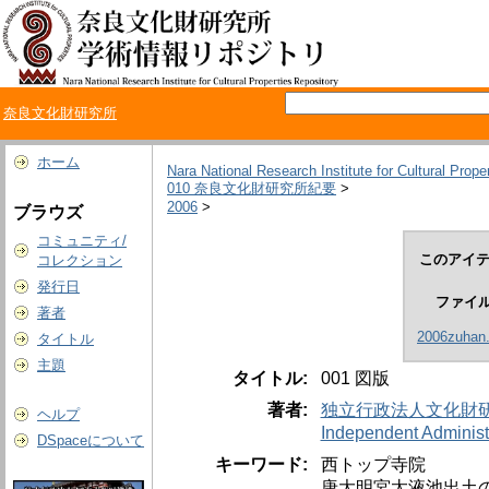
奈良文化財研究所
ホーム
Nara National Research Institute for Cultural Prope
010 奈良文化財研究所紀要
>
2006
>
ブラウズ
コミュニティ/
このアイテ
コレクション
発行日
ファイ
著者
2006zuhan.
タイトル
主題
タイトル:
001 図版
著者:
独立行政法人文化財
ヘルプ
Independent Administr
DSpaceについて
キーワード:
西トップ寺院
唐大明宮太液池出土